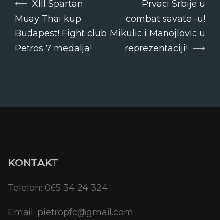
⟵
XIII Spartan
Prvaci Srbije u
Post
Muay Thai kup
combat savate -u!
navigation
Budapest! Fight club
Mikulic i Manojlovic u
Petros 7 medalja!
reprezentaciji!
⟶
KONTAKT
Telefon: 065 34 24 324
Email: pietropfc@gmail.com