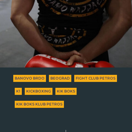
BANOVO BRDO
BEOGRAD
FIGHT CLUB PETROS
K1
KICKBOXING
KIK BOKS
KIK BOKS KLUB PETROS