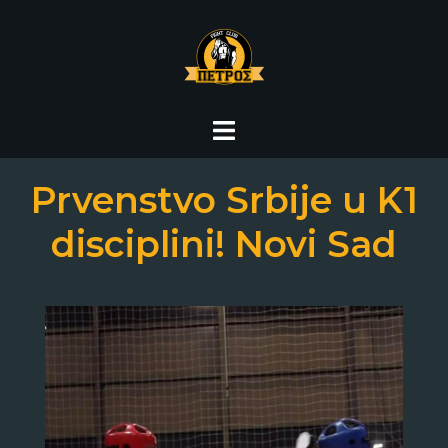
Skip
to
content
Prvenstvo Srbije u K1
disciplini! Novi Sad